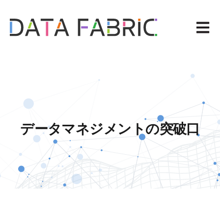
メイ
データマネジメントの突破口